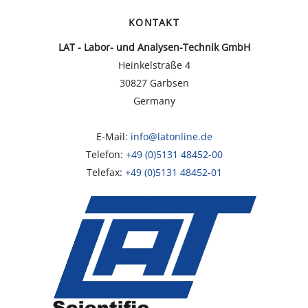
r
KONTAKT
i
c
LAT - Labor- und Analysen-Technik GmbH
h
Heinkelstraße 4
t
*
30827 Garbsen
Germany
E-Mail:
info@latonline.de
Telefon:
+49 (0)5131 48452-00
Telefax:
+49 (0)5131 48452-01