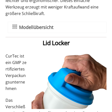
leichter und ergonomischer. Dieses einfache
Werkzeug erzeugt mit weniger Kraftaufwand eine
größere Schließkraft.
Modellübersicht
Lid Locker
CurTec ist
ein
GMP
ze
rtifiziertes
Verpackun
gsunterne
hmen
Das
Verschließ