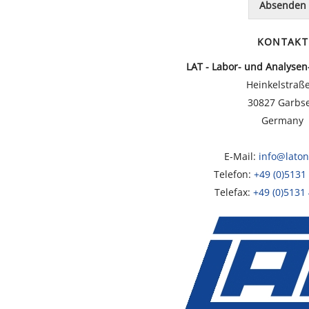
Absenden
N
o
a
x
c
*
KONTAKT
h
r
LAT - Labor- und Analyse
i
Heinkelstraß
c
30827 Garbs
h
Germany
t
*
E-Mail:
info@laton
Telefon:
+49 (0)5131
Telefax:
+49 (0)5131