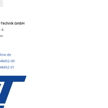
n-Technik GmbH
e 4
en
line.de
 48452-00
 48452-01