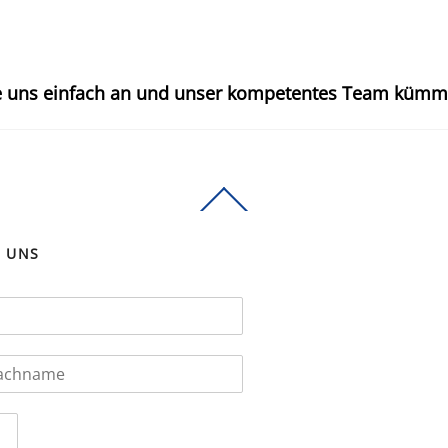
ie uns einfach an und unser kompetentes Team kümmer
Back
To
Top
E UNS