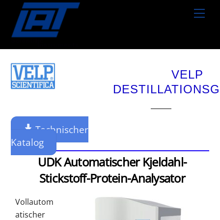
Skip
Men
to
content
VELP
DESTILLATIONS
Technischer
Katalog
UDK Automatischer Kjeldahl-
Stickstoff-Protein-Analysator
Vollautom
atischer