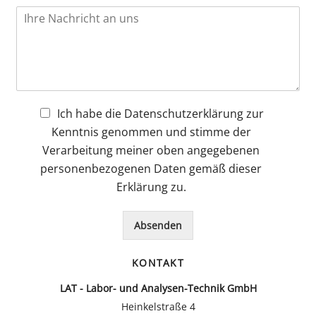
i
z
u
K
a
l
a
s
o
i
i
h
n
m
l
g
l
u
m
*
e
u
m
e
r
n
m
n
T
d
e
t
e
O
r
a
C
Ich habe die Datenschutzerklärung zur
x
r
*
r
h
t
t
Kenntnis genommen und stimme der
o
e
*
*
Verarbeitung meiner oben angegebenen
d
c
e
k
personenbezogenen Daten gemäß dieser
r
b
Erklärung zu.
N
o
a
x
c
*
Absenden
h
r
KONTAKT
i
c
LAT - Labor- und Analysen-Technik GmbH
h
Heinkelstraße 4
t