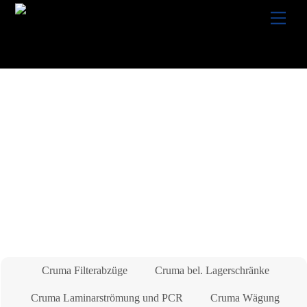
Skip
Men
to
content
Cruma Filterabzüge
Cruma bel. Lagerschränke
Cruma Laminarströmung und PCR
Cruma Wägung