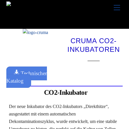
Skip
Men
to
content
CRUMA CO2-
INKUBATOREN
Technischer
Katalog
CO2-Inkubator
Der neue Inkubator des CO2-Inkubators „Direkthitze“,
ausgestattet mit einem automatischen
Dekontaminationszyklus, wurde entwickelt, um eine stabile
Umgebung zu bieten, die perfekt auf die Kultur von Zellen