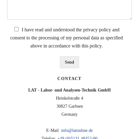
m
*
e
u
e
r
n
n
T
d
t
e
O
a
C
x
I have read and understood the privacy policy and
r
r
h
t
t
consent to the processing of my personal data as specified
o
e
*
above in accordance with this policy.
d
c
e
k
r
b
Send
N
o
a
x
c
*
CONTACT
h
LAT - Labor- und Analysen-Technik GmbH
r
i
Heinkelstraße 4
c
30827 Garbsen
h
Germany
t
*
E-Mail:
info@latonline.de
Telefon:
+49 (0)5131 48452-00