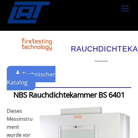
Skip
Men
to
content
RAUCHDICHTEK
Technischer
Katalog
NBS Rauchdichtekammer BS 6401
Dieses
Messinstru
ment
wurde vor