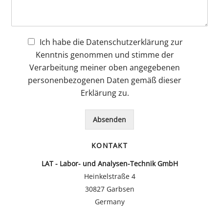
m
*
e
u
m
e
r
n
m
n
T
d
e
t
e
O
r
a
C
Ich habe die Datenschutzerklärung zur
x
r
*
r
h
t
t
Kenntnis genommen und stimme der
o
e
*
*
Verarbeitung meiner oben angegebenen
d
c
e
k
personenbezogenen Daten gemäß dieser
r
b
Erklärung zu.
N
o
a
x
c
*
Absenden
h
r
KONTAKT
i
c
LAT - Labor- und Analysen-Technik GmbH
h
Heinkelstraße 4
t
*
30827 Garbsen
Germany