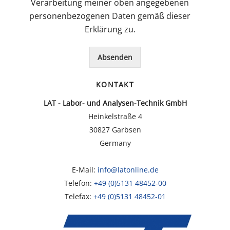
Verarbeitung meiner oben angegebenen
d
c
e
k
personenbezogenen Daten gemäß dieser
r
b
Erklärung zu.
N
o
a
x
c
*
Absenden
h
r
KONTAKT
i
c
LAT - Labor- und Analysen-Technik GmbH
h
Heinkelstraße 4
t
*
30827 Garbsen
Germany
E-Mail:
info@latonline.de
Telefon:
+49 (0)5131 48452-00
Telefax:
+49 (0)5131 48452-01