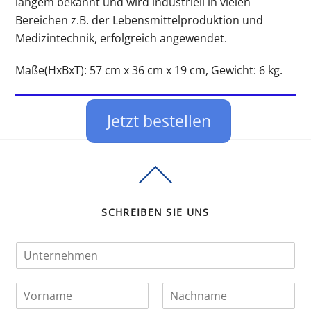
langem bekannt und wird industriell in vielen
Bereichen z.B. der Lebensmittelproduktion und
Medizintechnik, erfolgreich angewendet.
Maße(HxBxT): 57 cm x 36 cm x 19 cm, Gewicht: 6 kg.
Jetzt bestellen
Back
To
Top
SCHREIBEN SIE UNS
U
n
t
N
e
a
r