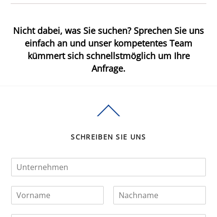
Nicht dabei, was Sie suchen? Sprechen Sie uns
einfach an und unser kompetentes Team
kümmert sich schnellstmöglich um Ihre
Anfrage.
Back
To
Top
SCHREIBEN SIE UNS
U
n
t
N
e
a
r
V
N
m
n
o
a