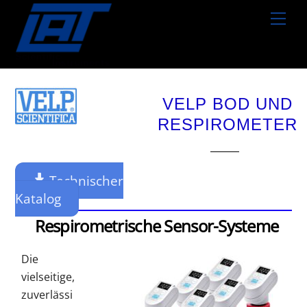
Skip
Men
to
content
VELP BOD UND
RESPIROMETER
Technischer
Katalog
Respirometrische Sensor-Systeme
Die
vielseitige,
zuverlässi