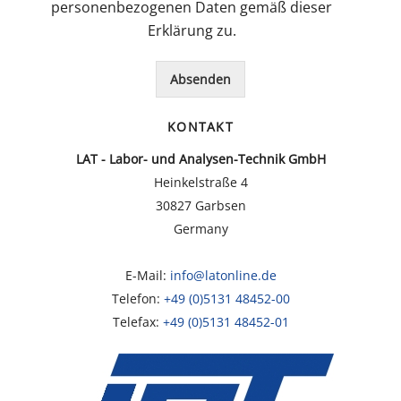
e
k
personenbezogenen Daten gemäß dieser
r
b
Erklärung zu.
N
o
a
x
c
*
Absenden
h
r
KONTAKT
i
c
LAT - Labor- und Analysen-Technik GmbH
h
Heinkelstraße 4
t
*
30827 Garbsen
Germany
E-Mail:
info@latonline.de
Telefon:
+49 (0)5131 48452-00
Telefax:
+49 (0)5131 48452-01